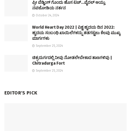
ಪ್ರೀ ವೆಡ್ಡಿಂಗ್ ಗೊಂದು ಹೊಸ ಟಚ್…ವೈರಲ್ ಆಯ್ತು
ನವಜೋಡಿಯ ನರ್ತನ
October 24, 2024
World Heart Day 2022 | ವಿಶ್ವ ಹೃದಯ ದಿನ 2022:
ಹೃದಯ ಸಂಬಂಧಿ ಖಾಯಿಲೆಗಳನ್ನು ತಡಗಟ್ಟಲು ಕೆಲವು ಮುಖ್ಯ
ಮಾರ್ಗಗಳು
September 25, 2024
ಚಿತ್ರದುರ್ಗದಲ್ಲಿ ನೀವು ನೋಡಲೇಬೇಕಾದ ತಾಣಗಳಿವು |
Chitradurga Fort
September 25, 2024
EDITOR'S PICK