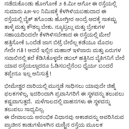
ನಡೆದುಕೊಂಡು ಹೋಗೋಕೆ ೨ ಕಿ.ಮೀ ಆಗೋ ಈ ರಸ್ತೆಯಲ್ಲಿ
ಸುಮಾರು ೩೫-೪೦ ನಿಮಿಷಕ್ಕೆ ಕೆಳಗಿಳಿಯಬಹುದಾದ ಈ
ರಸ್ತೆಯಲ್ಲಿ ಬೈಕ್ ತಗೊಂಡು ಹೋಗ್ತೀರ ಅಂದ್ರೆ ಅದಕ್ಕೆ ಸಾಕಷ್ಟು
ತಾಳ್ಮೆ ಮತ್ತು ಕೌಶಲ್ಯ ಬೇಕು. ನ್ಯೂಟ್ರಲ್ಲು ಮತ್ತು ಬ್ರೇಕುಗಳ
ಸಹಾಯದಿಂದಲೇ ಕೆಳಗಿಳಿಸಬೇಕಾದ ಈ ರಸ್ತೆಯಲ್ಲಿ ಮೇಲೆ
ಹತ್ತಿಸೋಕೆ ಒಂದೆಡೆ ಜಾಗ ಬಿಟ್ರೆ ಬೇರೆಲ್ಲ ಕಡೆಯೂ ಮೊದಲ
ಗೇರೇ ಗತಿ ! ಆದರೆ ಇಲ್ಲಿನ ಮಹಾನ್ ಇಳಿಜಾರು ಮತ್ತು ಏರುಗಳ
ಸವಾಲಿನಲ್ಲಿ ತಲೆ ಕೆಡಿಸಿಕೊಳ್ಳದೇ ಡಬಲ್ ಹತ್ತಿಸಿದ ಬೈಕಿಗನಿಗೆ ಬೇರೆ
ಯಾವ ರಸ್ತೆಯಲ್ಲಾದರೂ ಓಡಿಸಬಲ್ಲೆನೆಂಬ ಧೈರ್ಯ ಬಂದರೆ
ತಪ್ಪೇನೂ ಇಲ್ಲ ಅನಿಸುತ್ತೆ !
ಭೀಮೇಶ್ವರ ದಾರಿಯಲ್ಲಿ ಮುನ್ನಡೆ ಸಾಧಿಸಲು ಯಾವುದೇ ಚಿಹ್ನೆ
ಫಲಕಗಳಿಲ್ಲ, ಇದರಿಂದಾಗಿ ಪ್ರವಾಸಿಗರಿಗೆ ಈ ಸ್ಥಳವನ್ನು ತಲುಪಲು
ಕಷ್ಟವಾಗುತ್ತದೆ. ಮಳೆಗಾಲದಲ್ಲಿ ವಾಹನಗಳು ಈ ಸ್ಥಳವನ್ನು
ತಲುಪಲು ಸಾಧ್ಯವಿಲ್ಲ.
ಈ ದೇವಾಲಯ ಆರಂಭಿಕ ವಿಧಾನವು ಆಕಾಶವನ್ನು ಆವರಿಸಿರುವ
ಪ್ರಾಚೀನ ಕಾಡುಗಳೊಳಗಿನ ಮಣ್ಣಿನ ರಸ್ತೆಯ ಮೂಲಕ