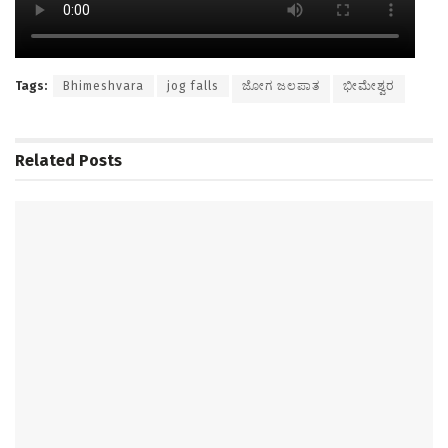
Tags:
Bhimeshvara
jog falls
ಜೋಗ ಜಲಪಾತ
ಭೀಮೇಶ್ವರ
Related
Posts