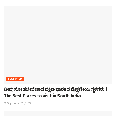
FEATURED
ನೀವು ನೋಡಲೇಬೇಕಾದ ದಕ್ಷಿಣ ಭಾರತದ ಪ್ರೇಕ್ಷಣೀಯ ಸ್ಥಳಗಳು |
The Best Places to visit in South India
September 25, 2024