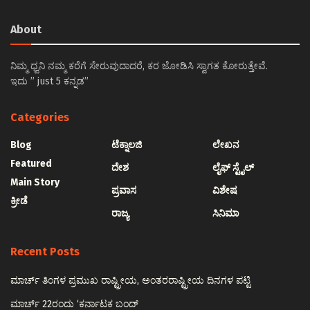
About
ನಿಮ್ಮ ಧ್ವನಿ ನಮ್ಮ ಕರೆಗೆ ಸೇರುವುದಾದರೆ, ಕರ ಜೋಡಿಸಿ ಸ್ವಾಗತ ಕೋರುತ್ತೇವೆ.
ಇದು ” just 5 ಕನ್ನಡ”
Categories
Blog
ಟೆಕ್ನಾಲಜಿ
ಲೇಖನ
Featured
ದೇಶ
ಲೈಫ್ ಸ್ಟೈಲ್
Main Story
ಪ್ರವಾಸ
ವಿಶೇಷ
ಕ್ರೀಡೆ
ರಾಜ್ಯ
ಸಿನಿಮಾ
Recent Posts
ಮಾರ್ಚ್ ತಿಂಗಳ ಪ್ರಮುಖ ರಾಷ್ಟ್ರೀಯ, ಅಂತರರಾಷ್ಟ್ರೀಯ ದಿನಗಳ ಪಟ್ಟಿ
ಮಾರ್ಚ್ 22ರಂದು ‘ಕರ್ನಾಟಕ ಬಂದ್