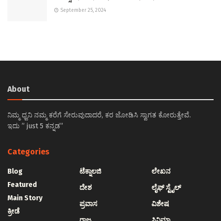
September 25, 2024
About
ನಿಮ್ಮ ಧ್ವನಿ ನಮ್ಮ ಕರೆಗೆ ಸೇರುವುದಾದರೆ, ಕರ ಜೋಡಿಸಿ ಸ್ವಾಗತ ಕೋರುತ್ತೇವೆ.
ಇದು ” just 5 ಕನ್ನಡ”
Categories
Blog
ಟೆಕ್ನಾಲಜಿ
ಲೇಖನ
Featured
ದೇಶ
ಲೈಫ್ ಸ್ಟೈಲ್
Main Story
ಪ್ರವಾಸ
ವಿಶೇಷ
ಕ್ರೀಡೆ
ರಾಜ್ಯ
ಸಿನಿಮಾ