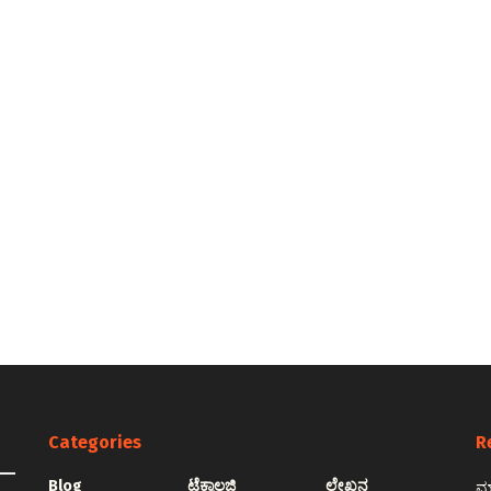
Categories
R
Blog
ಟೆಕ್ನಾಲಜಿ
ಲೇಖನ
ಮಾ