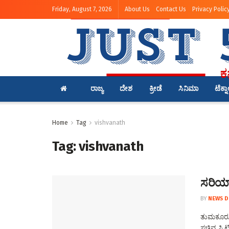
Friday, August 7, 2026
About Us
Contact Us
Privacy Polic
ರಾಜ್ಯ
ದೇಶ
ಕ್ರೀಡೆ
ಸಿನಿಮಾ
ಟೆಕ್ನ
Home
Tag
vishvanath
Tag:
vishvanath
ಸರಿಯಾಗ
BY
NEWS D
ತುಮಕೂರು:
ಸಚಿವ ಸಿ.ಟಿ.