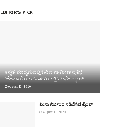
EDITOR'S PICK
ಕನ್ನಡ ಮಾಧ್ಯಮದಲ್ಲಿ ಓದಿದ ಗ್ರಾಮೀಣ ಪ್ರತಿಭೆ
‘ಹೇಮಾ’ಗೆ ಯುಪಿಎಸ್‌ಸಿಯಲ್ಲಿ 225ನೇ ರ‍್ಯಾಂಕ್
August 13, 2020
ವೀಸಾ ನಿರ್ಬಂಧ ಸಡಿಲಿಸಿದ ಟ್ರಂಪ್
August 13, 2020