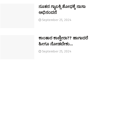
ನೂತನ ಗ್ಯಾಲಕ್ಸಿ ಶೋಧಕ್ಕೆ ನಾಸಾ
ಅಭಿನಂದನೆ
September 25, 2024
ಕಾಂತಾರ ಕಾಣ್ತೀರಾ?? ಹಾಗಾದರೆ
ಹೀಗೂ ನೋಡಬೇಕು…
September 25, 2024