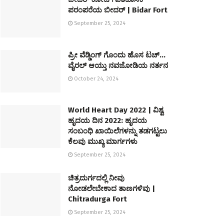
ಪರಂಪರೆಯ ಬೀದರ್ | Bidar Fort
September 25, 2024
ಪ್ರೀ ವೆಡ್ಡಿಂಗ್ ಗೊಂದು ಹೊಸ ಟಚ್…
ವೈರಲ್ ಆಯ್ತು ನವಜೋಡಿಯ ನರ್ತನ
October 24, 2024
World Heart Day 2022 | ವಿಶ್ವ
ಹೃದಯ ದಿನ 2022: ಹೃದಯ
ಸಂಬಂಧಿ ಖಾಯಿಲೆಗಳನ್ನು ತಡಗಟ್ಟಲು
ಕೆಲವು ಮುಖ್ಯ ಮಾರ್ಗಗಳು
September 25, 2024
ಚಿತ್ರದುರ್ಗದಲ್ಲಿ ನೀವು
ನೋಡಲೇಬೇಕಾದ ತಾಣಗಳಿವು |
Chitradurga Fort
September 25, 2024