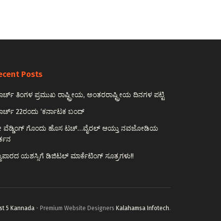
ecent Posts
ರ್ಚ್ ತಿಂಗಳ ಪ್ರಮುಖ ರಾಷ್ಟ್ರೀಯ, ಅಂತರರಾಷ್ಟ್ರೀಯ ದಿನಗಳ ಪಟ್ಟಿ
ರ್ಚ್ 22ರಂದು ‘ಕರ್ನಾಟಕ ಬಂದ್
ರೀ ವೆಡ್ಡಿಂಗ್ ಗೊಂದು ಹೊಸ ಟಚ್…ವೈರಲ್ ಆಯ್ತು ನವಜೋಡಿಯ
ರ್ತನ
ಯಾಪಾರದ ಯಶಸ್ಸಿಗೆ ಡಿಜಿಟಲ್ ಮಾರ್ಕೆಟಿಂಗ್ ಸೂತ್ರಗಳು!!
st 5 Kannada
- Premium Website Designers
Kalahamsa Infotech
.