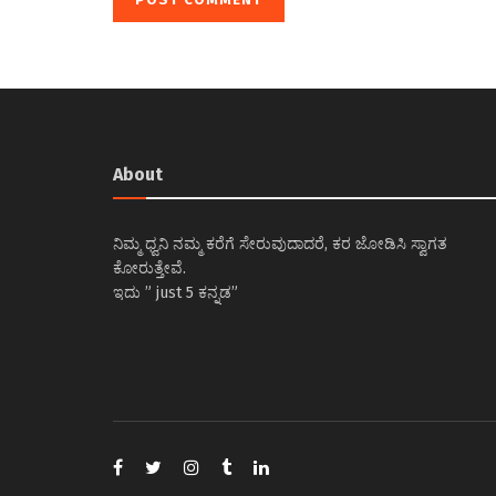
About
ನಿಮ್ಮ ಧ್ವನಿ ನಮ್ಮ ಕರೆಗೆ ಸೇರುವುದಾದರೆ, ಕರ ಜೋಡಿಸಿ ಸ್ವಾಗತ
ಕೋರುತ್ತೇವೆ.
ಇದು ” just 5 ಕನ್ನಡ”