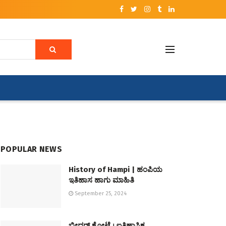
POPULAR NEWS
History of Hampi | ಹಂಪಿಯ
ಇತಿಹಾಸ ಹಾಗು ಮಾಹಿತಿ
September 25, 2024
ಬೀದರ್ ಕೋಟೆ । ಐತಿಹಾಸಿಕ