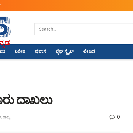
y
ಾಲಜಿ
ವಿಶೇಷ
ಪ್ರವಾಸ
ಲೈಫ್ ಸ್ಟೈಲ್
ಲೇಖನ
ದೂರು ದಾಖಲು
0
y
,
ರಾಜ್ಯ