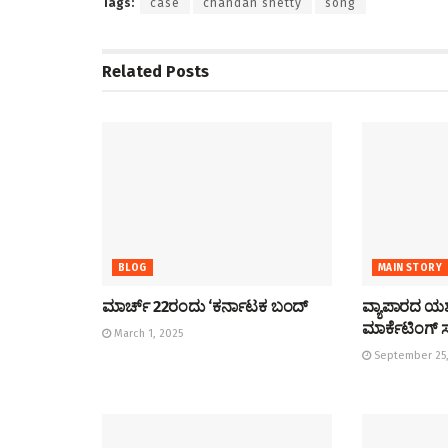
Tags:
case
chandan shetty
song
Related
Posts
BLOG
MAIN STORY
ಮಾರ್ಚ್ 22ರಂದು ‘ಕರ್ನಾಟಕ ಬಂದ್
ವ್ಯಾಪಾರದ ಯಶಸ
ಮಾರ್ಕೆಟಿಂಗ್ ಸ
March 1, 2025
September 25,