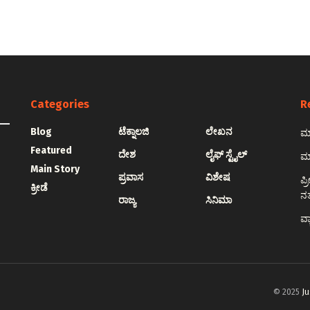
Categories
R
Blog
ಟೆಕ್ನಾಲಜಿ
ಲೇಖನ
ಮಾ
Featured
ದೇಶ
ಲೈಫ್ ಸ್ಟೈಲ್
ಮಾ
Main Story
ಪ್ರವಾಸ
ವಿಶೇಷ
ಪ್
ಕ್ರೀಡೆ
ನ
ರಾಜ್ಯ
ಸಿನಿಮಾ
ವ್
© 2025
Ju