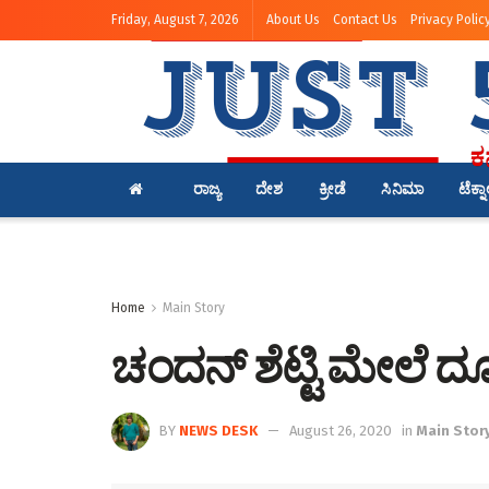
Friday, August 7, 2026
About Us
Contact Us
Privacy Polic
ರಾಜ್ಯ
ದೇಶ
ಕ್ರೀಡೆ
ಸಿನಿಮಾ
ಟೆಕ್ನ
Home
Main Story
ಚಂದನ್‌ ಶೆಟ್ಟಿ ಮೇಲೆ 
BY
NEWS DESK
August 26, 2020
in
Main Stor