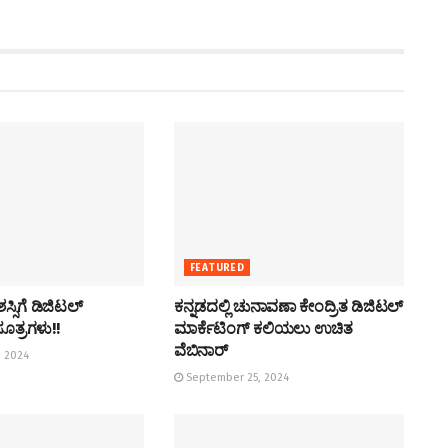
FEATURED
್ಸಿಗೆ ಡಿಜಿಟಲ್
ಕನ್ನಡದಲ್ಲಿ ಚುನಾವಣಾ ಕೇಂದ್ರಿತ ಡಿಜಿಟಲ್
ೂತ್ರಗಳು!!
ಮಾರ್ಕೆಟಿಂಗ್ ಕಲಿಯಲು ಉಚಿತ
ವೆಬಿನಾರ್
 2024
September 25, 2024