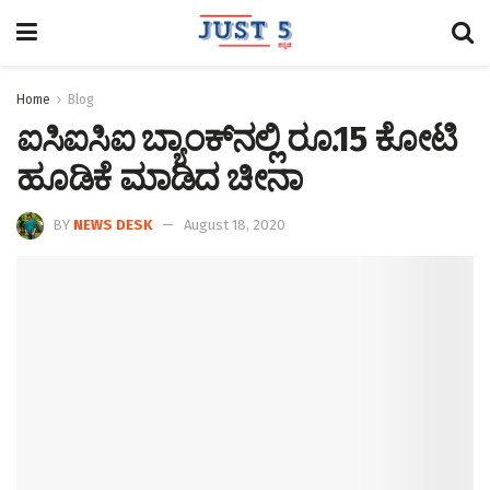
Home
Blog
ಐಸಿಐಸಿಐ ಬ್ಯಾಂಕ್‌ನಲ್ಲಿ ರೂ.15 ಕೋಟಿ
ಹೂಡಿಕೆ ಮಾಡಿದ ಚೀನಾ
BY
NEWS DESK
August 18, 2020