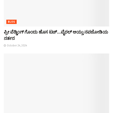
BLOG
ಪ್ರೀ ವೆಡ್ಡಿಂಗ್ ಗೊಂದು ಹೊಸ ಟಚ್…ವೈರಲ್ ಆಯ್ತು ನವಜೋಡಿಯ
ನರ್ತನ
October 24, 2024