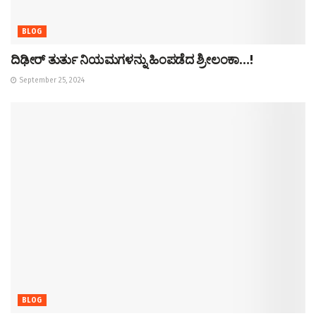
BLOG
ದಿಢೀರ್ ತುರ್ತು ನಿಯಮಗಳನ್ನು ಹಿಂಪಡೆದ ಶ್ರೀಲಂಕಾ…!
September 25, 2024
BLOG