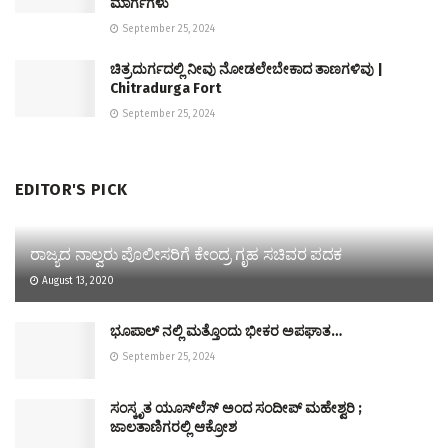
ಮಾರ್ಗಗಳು
September 25, 2024
ಚಿತ್ರದುರ್ಗದಲ್ಲಿ ನೀವು ನೋಡಲೇಬೇಕಾದ ತಾಣಗಳಿವು |
Chitradurga Fort
September 25, 2024
EDITOR'S PICK
ರಾಜ್ಯದ ನಾಲ್ವರು ಪೊಲೀಸರಿಗೆ ಕೇಂದ್ರ ಗೃಹ ಸಚಿವರ ಪದಕ
August 13, 2020
ಭೂಪಾಲ್ ನಲ್ಲಿ ಮತ್ತೊಂದು ಭೀಕರ ಅಪಘಾತ…
September 25, 2024
ಸಂಸ್ಕೃತ ಯೂಸ್‌ಲೆಸ್‌ ಅಂದ ಸಂದೀಪ್‌ ಮಹೇಶ್ವರಿ ;
‌ಜಾಲತಾಣಿಗರಲ್ಲಿ ಆಕ್ರೋಶ