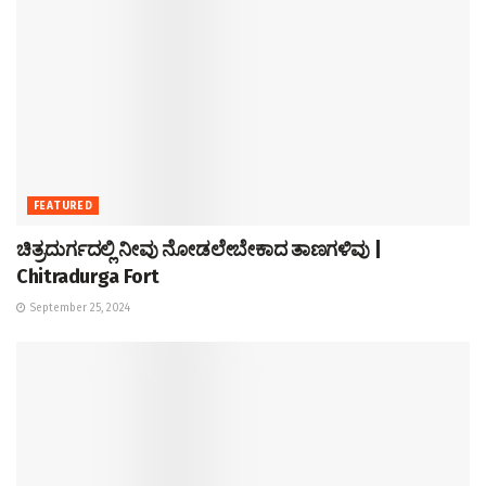
FEATURED
ಚಿತ್ರದುರ್ಗದಲ್ಲಿ ನೀವು ನೋಡಲೇಬೇಕಾದ ತಾಣಗಳಿವು |
Chitradurga Fort
September 25, 2024