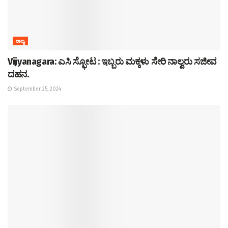
ರಾಜ್ಯ
Vijyanagara: ಎಸಿ ಸ್ಫೋಟ : ಇಬ್ಬರು ಮಕ್ಕಳು ಸೇರಿ ನಾಲ್ವರು ಸಜೀವ
ದಹನ.
September 25, 2024