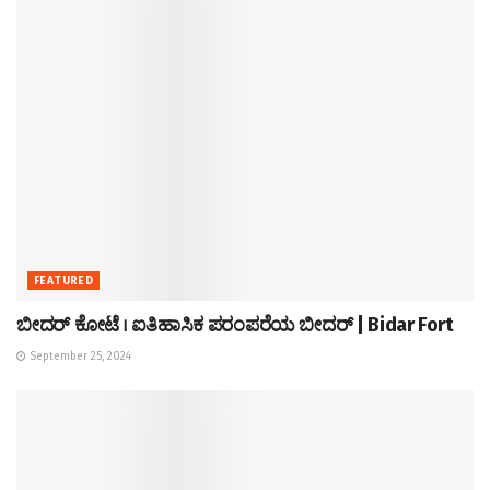
FEATURED
ಬೀದರ್ ಕೋಟೆ । ಐತಿಹಾಸಿಕ ಪರಂಪರೆಯ ಬೀದರ್ | Bidar Fort
September 25, 2024