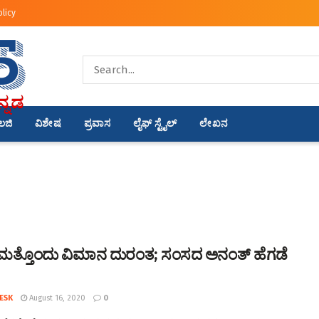
olicy
ಾಲಜಿ
ವಿಶೇಷ
ಪ್ರವಾಸ
ಲೈಫ್ ಸ್ಟೈಲ್
ಲೇಖನ
ದ ಮತ್ತೊಂದು ವಿಮಾನ ದುರಂತ; ಸಂಸದ ಅನಂತ್ ಹೆಗಡೆ
ESK
August 16, 2020
0