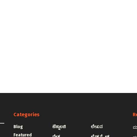
Categories
R
Blog
ಟೆಕ್ನಾಲಜಿ
ಲೇಖನ
ಮಾ
Featured
ದೇಶ
ಲೈಫ್ ಸ್ಟೈಲ್