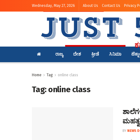
Wednesday, May 27, 2026
About Us
Contact Us
Privacy P
ರಾಜ್ಯ
ದೇಶ
ಕ್ರೀಡೆ
ಸಿನಿಮಾ
ಟೆಕ್ನ
Home
Tag
online class
Tag:
online class
ಶಾಲೆಗಳ
ಮಹತ್ವ
BY
NEWS D