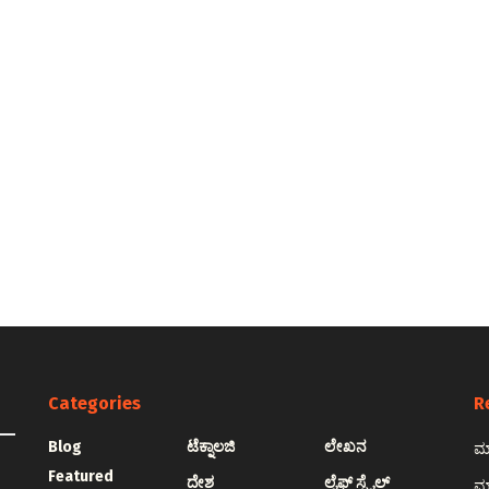
Categories
R
Blog
ಟೆಕ್ನಾಲಜಿ
ಲೇಖನ
ಮಾ
Featured
ದೇಶ
ಲೈಫ್ ಸ್ಟೈಲ್
ಮಾ