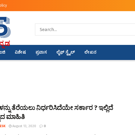
olicy
ಾಲಜಿ
ವಿಶೇಷ
ಪ್ರವಾಸ
ಲೈಫ್ ಸ್ಟೈಲ್
ಲೇಖನ
ನ್ನು ತೆರೆಯಲು ನಿರ್ಧರಿಸಿದೆಯೇ ಸರ್ಕಾರ ? ಇಲ್ಲಿದೆ
ದ ಮಾಹಿತಿ
ESK
August 13, 2020
0