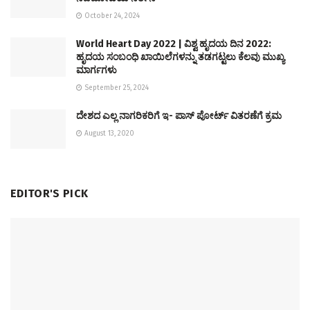
October 24, 2024
World Heart Day 2022 | ವಿಶ್ವ ಹೃದಯ ದಿನ 2022:
ಹೃದಯ ಸಂಬಂಧಿ ಖಾಯಿಲೆಗಳನ್ನು ತಡಗಟ್ಟಲು ಕೆಲವು ಮುಖ್ಯ
ಮಾರ್ಗಗಳು
September 25, 2024
ದೇಶದ ಎಲ್ಲ ನಾಗರಿಕರಿಗೆ ಇ- ಪಾಸ್ ಪೋರ್ಟ್ ವಿತರಣೆಗೆ ಕ್ರಮ
August 13, 2020
EDITOR'S PICK