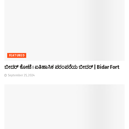
FEATURED
ಬೀದರ್ ಕೋಟೆ । ಐತಿಹಾಸಿಕ ಪರಂಪರೆಯ ಬೀದರ್ | Bidar Fort
September 25, 2024