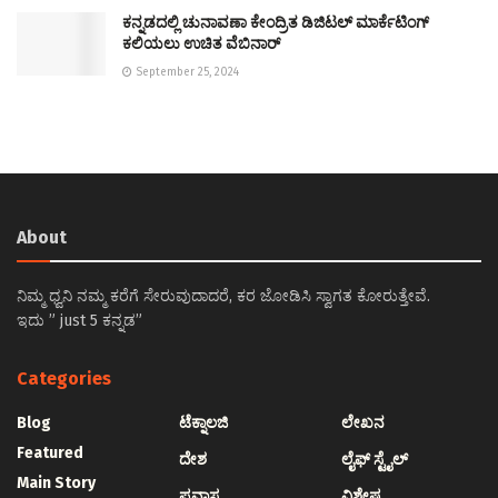
ಕನ್ನಡದಲ್ಲಿ ಚುನಾವಣಾ ಕೇಂದ್ರಿತ ಡಿಜಿಟಲ್ ಮಾರ್ಕೆಟಿಂಗ್
ಕಲಿಯಲು ಉಚಿತ ವೆಬಿನಾರ್
September 25, 2024
About
ನಿಮ್ಮ ಧ್ವನಿ ನಮ್ಮ ಕರೆಗೆ ಸೇರುವುದಾದರೆ, ಕರ ಜೋಡಿಸಿ ಸ್ವಾಗತ ಕೋರುತ್ತೇವೆ.
ಇದು ” just 5 ಕನ್ನಡ”
Categories
Blog
ಟೆಕ್ನಾಲಜಿ
ಲೇಖನ
Featured
ದೇಶ
ಲೈಫ್ ಸ್ಟೈಲ್
Main Story
ಪ್ರವಾಸ
ವಿಶೇಷ