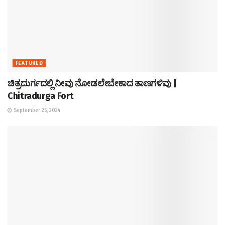
FEATURED
ಚಿತ್ರದುರ್ಗದಲ್ಲಿ ನೀವು ನೋಡಲೇಬೇಕಾದ ತಾಣಗಳಿವು |
Chitradurga Fort
September 25, 2024