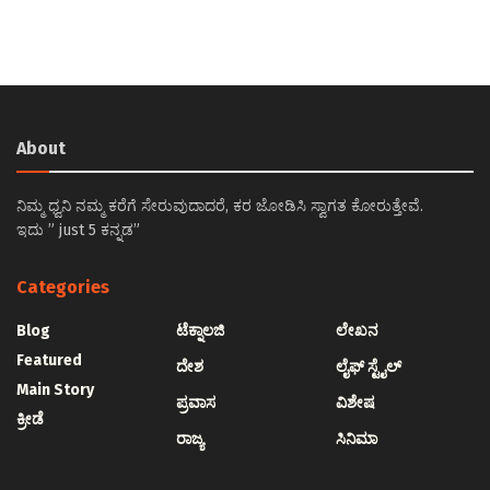
About
ನಿಮ್ಮ ಧ್ವನಿ ನಮ್ಮ ಕರೆಗೆ ಸೇರುವುದಾದರೆ, ಕರ ಜೋಡಿಸಿ ಸ್ವಾಗತ ಕೋರುತ್ತೇವೆ.
ಇದು ” just 5 ಕನ್ನಡ”
Categories
Blog
ಟೆಕ್ನಾಲಜಿ
ಲೇಖನ
Featured
ದೇಶ
ಲೈಫ್ ಸ್ಟೈಲ್
Main Story
ಪ್ರವಾಸ
ವಿಶೇಷ
ಕ್ರೀಡೆ
ರಾಜ್ಯ
ಸಿನಿಮಾ