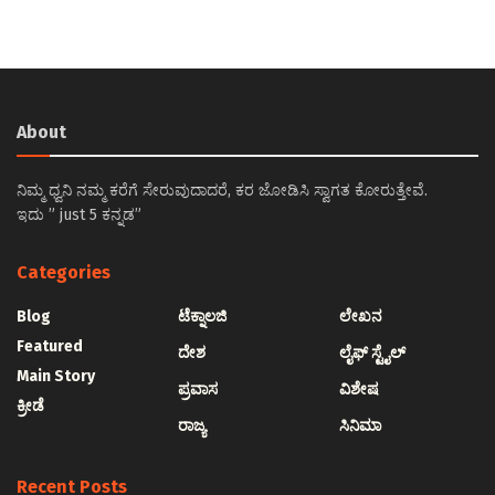
About
ನಿಮ್ಮ ಧ್ವನಿ ನಮ್ಮ ಕರೆಗೆ ಸೇರುವುದಾದರೆ, ಕರ ಜೋಡಿಸಿ ಸ್ವಾಗತ ಕೋರುತ್ತೇವೆ.
ಇದು ” just 5 ಕನ್ನಡ”
Categories
Blog
ಟೆಕ್ನಾಲಜಿ
ಲೇಖನ
Featured
ದೇಶ
ಲೈಫ್ ಸ್ಟೈಲ್
Main Story
ಪ್ರವಾಸ
ವಿಶೇಷ
ಕ್ರೀಡೆ
ರಾಜ್ಯ
ಸಿನಿಮಾ
Recent Posts