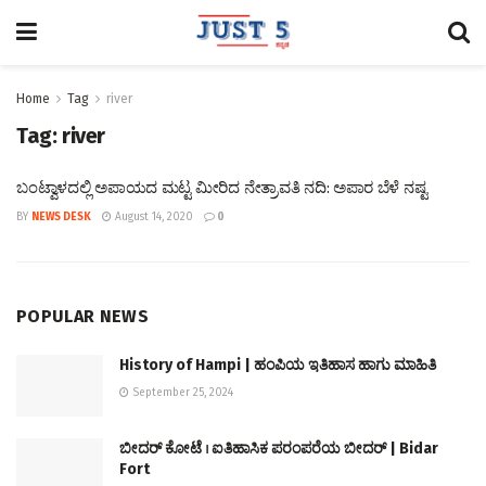
Home
Tag
river
Tag:
river
ಬಂಟ್ವಾಳದಲ್ಲಿ ಅಪಾಯದ ಮಟ್ಟ ಮೀರಿದ ನೇತ್ರಾವತಿ ನದಿ: ಅಪಾರ ಬೆಳೆ ನಷ್ಟ
BY
NEWS DESK
August 14, 2020
0
POPULAR NEWS
History of Hampi | ಹಂಪಿಯ ಇತಿಹಾಸ ಹಾಗು ಮಾಹಿತಿ
September 25, 2024
ಬೀದರ್ ಕೋಟೆ । ಐತಿಹಾಸಿಕ ಪರಂಪರೆಯ ಬೀದರ್ | Bidar
Fort