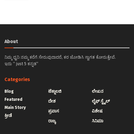
About
ನಿಮ್ಮ ಧ್ವನಿ ನಮ್ಮ ಕರೆಗೆ ಸೇರುವುದಾದರೆ, ಕರ ಜೋಡಿಸಿ ಸ್ವಾಗತ ಕೋರುತ್ತೇವೆ.
ಇದು ” just 5 ಕನ್ನಡ”
Categories
Blog
ಟೆಕ್ನಾಲಜಿ
ಲೇಖನ
Featured
ದೇಶ
ಲೈಫ್ ಸ್ಟೈಲ್
Main Story
ಪ್ರವಾಸ
ವಿಶೇಷ
ಕ್ರೀಡೆ
ರಾಜ್ಯ
ಸಿನಿಮಾ