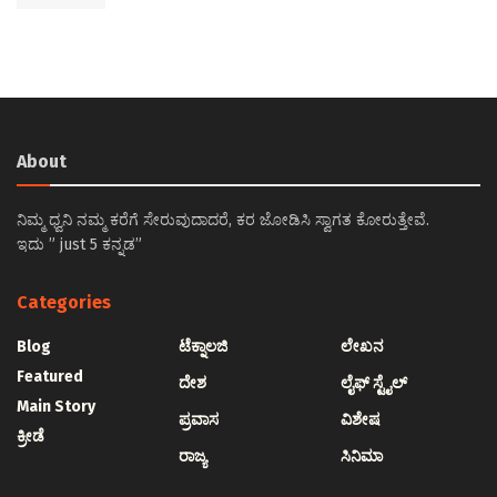
About
ನಿಮ್ಮ ಧ್ವನಿ ನಮ್ಮ ಕರೆಗೆ ಸೇರುವುದಾದರೆ, ಕರ ಜೋಡಿಸಿ ಸ್ವಾಗತ ಕೋರುತ್ತೇವೆ.
ಇದು ” just 5 ಕನ್ನಡ”
Categories
Blog
ಟೆಕ್ನಾಲಜಿ
ಲೇಖನ
Featured
ದೇಶ
ಲೈಫ್ ಸ್ಟೈಲ್
Main Story
ಪ್ರವಾಸ
ವಿಶೇಷ
ಕ್ರೀಡೆ
ರಾಜ್ಯ
ಸಿನಿಮಾ