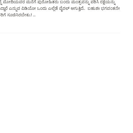
ನ್ನೆ ಮೋದಿಯವರ ಮನೆಗೆ ಪುರೋಹಿತರು ಬಂದು ಮಂತ್ರವನ್ನು ಪಠಿಸಿ ರಕ್ಷೆಯನ್ನು
ಿದ್ದಾರೆ ಎನ್ನುವ ವಿಡಿಯೋ ಒಂದು ಎಲ್ಲೆಡೆ ವೈರಲ್ ಆಗುತ್ತಿದೆ.. ಬಹುಶಃ ಭಗವಂತನೇ
ಗೆ ಸೂಚಿಸಿರಬೇಕು.! ...