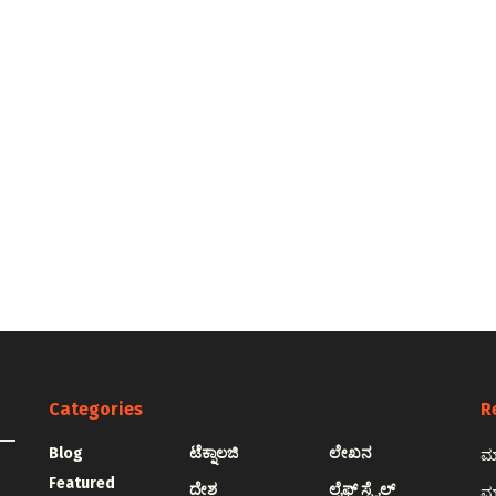
Categories
R
Blog
ಟೆಕ್ನಾಲಜಿ
ಲೇಖನ
ಮಾ
Featured
ದೇಶ
ಲೈಫ್ ಸ್ಟೈಲ್
ಮಾ