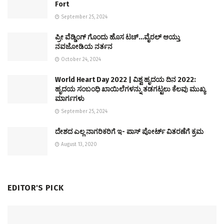
Fort
September 25, 2024
ಪ್ರೀ ವೆಡ್ಡಿಂಗ್ ಗೊಂದು ಹೊಸ ಟಚ್…ವೈರಲ್ ಆಯ್ತು
ನವಜೋಡಿಯ ನರ್ತನ
October 24, 2024
World Heart Day 2022 | ವಿಶ್ವ ಹೃದಯ ದಿನ 2022:
ಹೃದಯ ಸಂಬಂಧಿ ಖಾಯಿಲೆಗಳನ್ನು ತಡಗಟ್ಟಲು ಕೆಲವು ಮುಖ್ಯ
ಮಾರ್ಗಗಳು
September 25, 2024
ದೇಶದ ಎಲ್ಲ ನಾಗರಿಕರಿಗೆ ಇ- ಪಾಸ್ ಪೋರ್ಟ್ ವಿತರಣೆಗೆ ಕ್ರಮ
August 13, 2020
EDITOR'S PICK