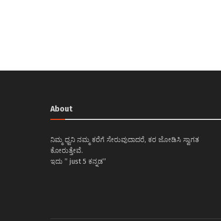
About
ನಿಮ್ಮ ಧ್ವನಿ ನಮ್ಮ ಕರೆಗೆ ಸೇರುವುದಾದರೆ, ಕರ ಜೋಡಿಸಿ ಸ್ವಾಗತ
ಕೋರುತ್ತೇವೆ.
ಇದು ” just 5 ಕನ್ನಡ”