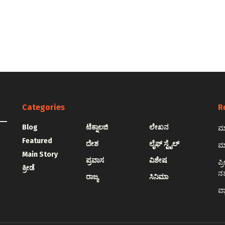
Categories
R
Blog
ಟೆಕ್ನಾಲಜಿ
ಲೇಖನ
ಮಾ
Featured
ದೇಶ
ಲೈಫ್ ಸ್ಟೈಲ್
ಮಾ
Main Story
ಪ್ರವಾಸ
ವಿಶೇಷ
ಪ್
ಕ್ರೀಡೆ
ನ
ರಾಜ್ಯ
ಸಿನಿಮಾ
ವ್