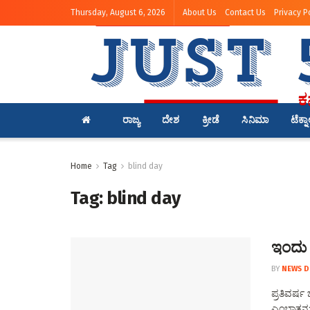
Thursday, August 6, 2026
About Us
Contact Us
Privacy P
ರಾಜ್ಯ
ದೇಶ
ಕ್ರೀಡೆ
ಸಿನಿಮಾ
ಟೆಕ್ನ
Home
Tag
blind day
Tag:
blind day
ಇಂದು 
BY
NEWS D
ಪ್ರತಿವರ್ಷ
ಎಂಬಾತನು ಅ