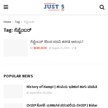
Home
Tag
ಸೆಪ್ಟೆಂಬರ್
Tag:
ಸೆಪ್ಟೆಂಬರ್
ಸೆಪ್ಟೆಂಬರ್ 1ರಿಂದ ಪದವಿ ತರಗತಿ ಆರಂಭ..?
BY
NEWS DESK
August 27, 2020
0
POPULAR NEWS
History of Hampi | ಹಂಪಿಯ ಇತಿಹಾಸ ಹಾಗು ಮಾಹಿತಿ
September 25, 2024
ಬೀದರ್ ಕೋಟೆ । ಐತಿಹಾಸಿಕ ಪರಂಪರೆಯ ಬೀದರ್ | Bidar