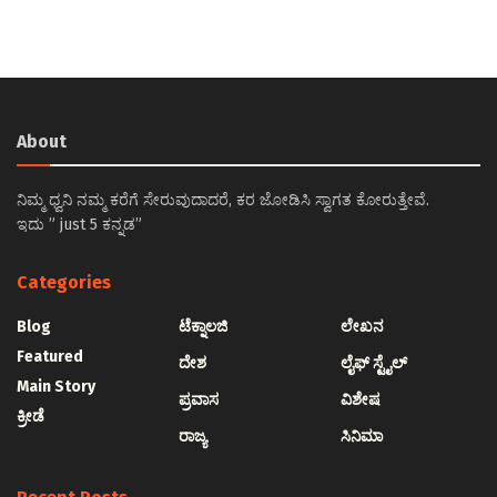
About
ನಿಮ್ಮ ಧ್ವನಿ ನಮ್ಮ ಕರೆಗೆ ಸೇರುವುದಾದರೆ, ಕರ ಜೋಡಿಸಿ ಸ್ವಾಗತ ಕೋರುತ್ತೇವೆ.
ಇದು ” just 5 ಕನ್ನಡ”
Categories
Blog
ಟೆಕ್ನಾಲಜಿ
ಲೇಖನ
Featured
ದೇಶ
ಲೈಫ್ ಸ್ಟೈಲ್
Main Story
ಪ್ರವಾಸ
ವಿಶೇಷ
ಕ್ರೀಡೆ
ರಾಜ್ಯ
ಸಿನಿಮಾ