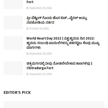
Fort
September 25, 2024
ಪ್ರೀ ವೆಡ್ಡಿಂಗ್ ಗೊಂದು ಹೊಸ ಟಚ್…ವೈರಲ್ ಆಯ್ತು
ನವಜೋಡಿಯ ನರ್ತನ
October 24, 2024
World Heart Day 2022 | ವಿಶ್ವ ಹೃದಯ ದಿನ 2022:
ಹೃದಯ ಸಂಬಂಧಿ ಖಾಯಿಲೆಗಳನ್ನು ತಡಗಟ್ಟಲು ಕೆಲವು ಮುಖ್ಯ
ಮಾರ್ಗಗಳು
September 25, 2024
ಚಿತ್ರದುರ್ಗದಲ್ಲಿ ನೀವು ನೋಡಲೇಬೇಕಾದ ತಾಣಗಳಿವು |
Chitradurga Fort
September 25, 2024
EDITOR'S PICK