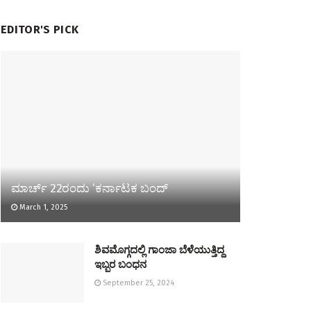
EDITOR'S PICK
ಮಾರ್ಚ್ 22ರಂದು ‘ಕರ್ನಾಟಕ ಬಂದ್
March 1, 2025
ಶಿವಮೊಗ್ಗದಲ್ಲಿ ಗಾಂಜಾ ಬೆಳೆಯುತ್ತಿದ್ದ
ಇಬ್ಬರ ಬಂಧನ
September 25, 2024