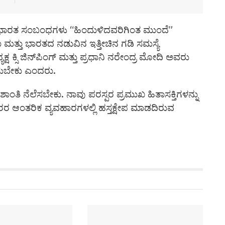
-ಭಾರತ ಸಂಬಂಧಗಳು “ಹಿಂದುಳಿದವರಿಗಿಂತ ಮುಂದೆ”
ತ್ತು ಭಾರತದ ನಡುವಿನ ಇತ್ತೀಚಿನ ಗಡಿ ಸಮಸ್ಯೆ
 ಕ್ಸಿ ಜಿನ್‌ಪಿಂಗ್ ಮತ್ತು ಪ್ರಧಾನಿ ನರೇಂದ್ರ ಮೋದಿ ಅವರು
ರೆಯಬೇಕು ಎಂದರು.
ನೆಲೆಸಬೇಕು. ನಾವು ಪರಸ್ಪರ ಪ್ರಮುಖ ಹಿತಾಸಕ್ತಿಗಳನ್ನು
ಪರರ ಆಂತರಿಕ ವ್ಯವಹಾರಗಳಲ್ಲಿ ಹಸ್ತಕ್ಷೇಪ ಮಾಡದಿರುವ