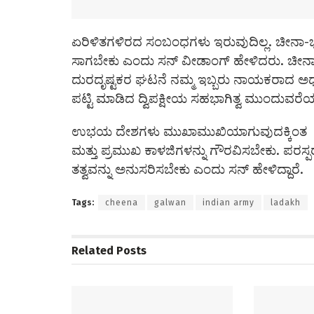
ಏರಿಳಿತಗಳಿರದ ಸಂಬಂಧಗಳು ಇರುವುದಿಲ್ಲ. ಚೀನಾ
ಸಾಗಬೇಕು ಎಂದು ಸನ್ ವೀಡಾಂಗ್ ಹೇಳಿದರು. ಚೀನಾ ಮ
ದುರದೃಷ್ಟಕರ ಘಟನೆ ನಮ್ಮ ಇಬ್ಬರು ನಾಯಕರಾದ ಅಧ್ಯಕ್ಷ
ಪಟ್ಟಿ ಮಾಡಿದ ದ್ವಿಪಕ್ಷೀಯ ಸಹಭಾಗಿತ್ವ ಮುಂದುವ
ಉಭಯ ದೇಶಗಳು ಮುಖಾಮುಖಿಯಾಗುವುದಕ್ಕಿಂತ ಶಾಂತಿ 
ಮತ್ತು ಪ್ರಮುಖ ಕಾಳಜಿಗಳನ್ನು ಗೌರವಿಸಬೇಕು. ಪರಸ್
ತತ್ವವನ್ನು ಅನುಸರಿಸಬೇಕು ಎಂದು ಸನ್ ಹೇಳಿದ್ದಾರೆ.
Tags:
cheena
galwan
indian army
ladakh
Related
Posts