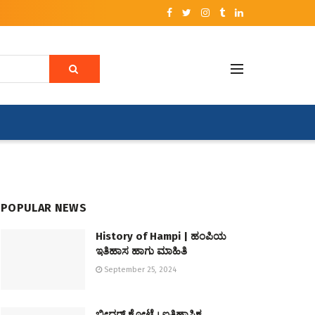
POPULAR NEWS
History of Hampi | ಹಂಪಿಯ
ಇತಿಹಾಸ ಹಾಗು ಮಾಹಿತಿ
September 25, 2024
ಬೀದರ್ ಕೋಟೆ । ಐತಿಹಾಸಿಕ