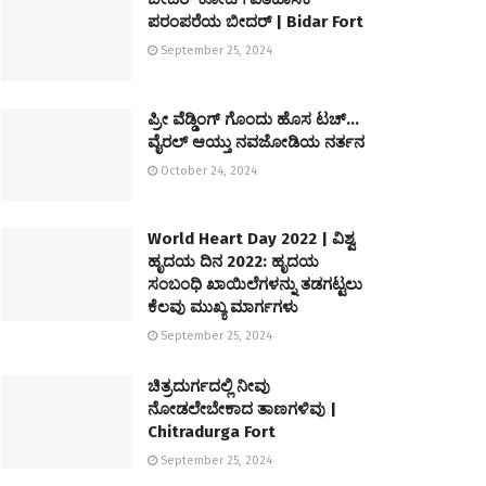
ಪರಂಪರೆಯ ಬೀದರ್ | Bidar Fort
September 25, 2024
ಪ್ರೀ ವೆಡ್ಡಿಂಗ್ ಗೊಂದು ಹೊಸ ಟಚ್…
ವೈರಲ್ ಆಯ್ತು ನವಜೋಡಿಯ ನರ್ತನ
October 24, 2024
World Heart Day 2022 | ವಿಶ್ವ
ಹೃದಯ ದಿನ 2022: ಹೃದಯ
ಸಂಬಂಧಿ ಖಾಯಿಲೆಗಳನ್ನು ತಡಗಟ್ಟಲು
ಕೆಲವು ಮುಖ್ಯ ಮಾರ್ಗಗಳು
September 25, 2024
ಚಿತ್ರದುರ್ಗದಲ್ಲಿ ನೀವು
ನೋಡಲೇಬೇಕಾದ ತಾಣಗಳಿವು |
Chitradurga Fort
September 25, 2024