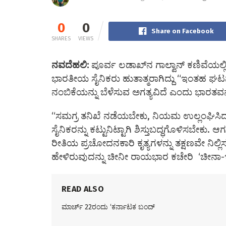
0
0
Share on Facebook
SHARES
VIEWS
ನವದೆಹಲಿ:
ಪೂರ್ವ ಲಡಾಖ್‌ನ ಗಾಲ್ವಾನ್ ಕಣಿವೆಯ
ಭಾರತೀಯ ಸೈನಿಕರು ಹುತಾತ್ಮರಾಗಿದ್ದು “ಇಂತಹ ಘಟನ
ನಂಬಿಕೆಯನ್ನು ಬೆಳೆಸುವ ಅಗತ್ಯವಿದೆ ಎಂದು ಭಾರತವನ್
“ಸಮಗ್ರ ತನಿಖೆ ನಡೆಯಬೇಕು, ನಿಯಮ ಉಲ್ಲಂಘಿಸಿ
ಸೈನಿಕರನ್ನು ಕಟ್ಟುನಿಟ್ಟಾಗಿ ಶಿಸ್ತುಬದ್ಧಗೊಳಿಸಬೇಕು.
ರೀತಿಯ ಪ್ರಚೋದನಕಾರಿ ಕೃತ್ಯಗಳನ್ನು ತಕ್ಷಣವೇ ನ
ಹೇಳಿರುವುದನ್ನು ಚೀನೀ ರಾಯಭಾರ ಕಚೇರಿ ‘ಚೀನಾ-ಇಂ
READ ALSO
ಮಾರ್ಚ್ 22ರಂದು ‘ಕರ್ನಾಟಕ ಬಂದ್