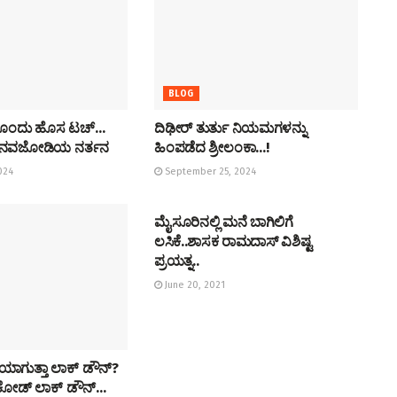
BLOG
ಗ್ ಗೊಂದು ಹೊಸ ಟಚ್…
ದಿಢೀರ್ ತುರ್ತು ನಿಯಮಗಳನ್ನು
ು ನವಜೋಡಿಯ ನರ್ತನ
ಹಿಂಪಡೆದ ಶ್ರೀಲಂಕಾ…!
024
September 25, 2024
BLOG
ಮೈಸೂರಿನಲ್ಲಿ ಮನೆ ಬಾಗಿಲಿಗೆ
ಲಸಿಕೆ..ಶಾಸಕ ರಾಮದಾಸ್ ವಿಶಿಷ್ಟ
ಪ್ರಯತ್ನ..
June 20, 2021
ರಿಯಾಗುತ್ತಾ ಲಾಕ್ ಡೌನ್?
 ಕೋಡ್ ಲಾಕ್ ಡೌನ್…