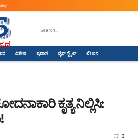
olicy
ಾಲಜಿ
ವಿಶೇಷ
ಪ್ರವಾಸ
ಲೈಫ್ ಸ್ಟೈಲ್
ಲೇಖನ
ದನಾಕಾರಿ ಕೃತ್ಯ ನಿಲ್ಲಿಸಿ:
!
0