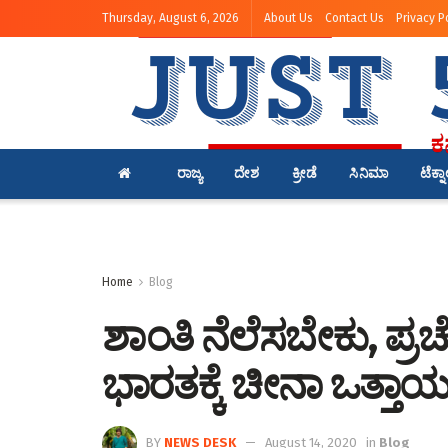
Thursday, August 6, 2026
About Us
Contact Us
Privacy P
ರಾಜ್ಯ
ದೇಶ
ಕ್ರೀಡೆ
ಸಿನಿಮಾ
ಟೆಕ್ನ
Home
Blog
ಶಾಂತಿ ನೆಲೆಸಬೇಕು, ಪ್ರಚೋ
ಭಾರತಕ್ಕೆ ಚೀನಾ ಒತ್ತಾಯ
BY
NEWS DESK
August 14, 2020
in
Blog