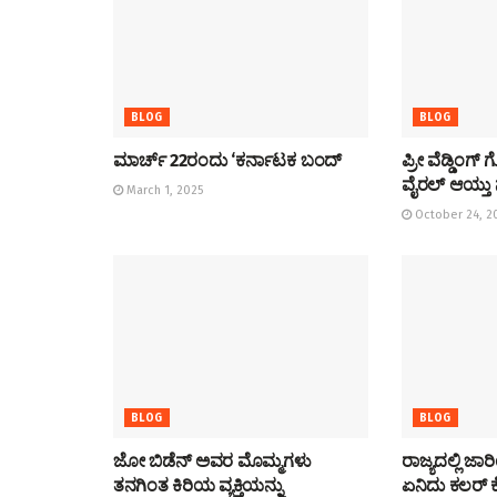
BLOG
BLOG
ಮಾರ್ಚ್ 22ರಂದು ‘ಕರ್ನಾಟಕ ಬಂದ್
ಪ್ರೀ ವೆಡ್ಡಿಂ
ವೈರಲ್ ಆಯ್ತ
March 1, 2025
October 24, 2
BLOG
BLOG
ಜೋ ಬಿಡೆನ್ ಅವರ ಮೊಮ್ಮಗಳು
ರಾಜ್ಯದಲ್ಲಿ ಜಾ
ತನಗಿಂತ ಕಿರಿಯ ವ್ಯಕ್ತಿಯನ್ನು
ಏನಿದು ಕಲರ್