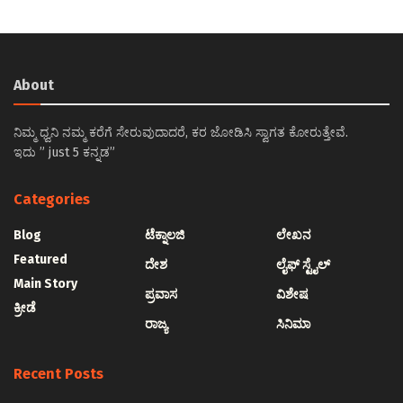
About
ನಿಮ್ಮ ಧ್ವನಿ ನಮ್ಮ ಕರೆಗೆ ಸೇರುವುದಾದರೆ, ಕರ ಜೋಡಿಸಿ ಸ್ವಾಗತ ಕೋರುತ್ತೇವೆ.
ಇದು ” just 5 ಕನ್ನಡ”
Categories
Blog
ಟೆಕ್ನಾಲಜಿ
ಲೇಖನ
Featured
ದೇಶ
ಲೈಫ್ ಸ್ಟೈಲ್
Main Story
ಪ್ರವಾಸ
ವಿಶೇಷ
ಕ್ರೀಡೆ
ರಾಜ್ಯ
ಸಿನಿಮಾ
Recent Posts