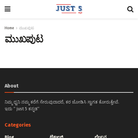
Home
ಮುಖಪುಟ
ಮುಖಪುಟ
About
ನಿಮ್ಮ ಧ್ವನಿ ನಮ್ಮ ಕರೆಗೆ ಸೇರುವುದಾದರೆ, ಕರ ಜೋಡಿಸಿ ಸ್ವಾಗತ ಕೋರುತ್ತೇವೆ.
ಇದು ” just 5 ಕನ್ನಡ”
Categories
Blog
ಟೆಕ್ನಾಲಜಿ
ಲೇಖನ